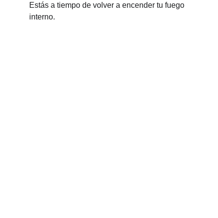
Estás a tiempo de volver a encender tu fuego 
interno.
Terapias Beatriz Álvarez
Es un espacio sutil, acogedor y profundamente 