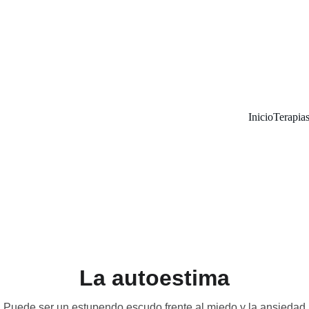
Inicio
Terapia
La autoestima
Puede ser un estupendo escudo frente al miedo y la ansiedad