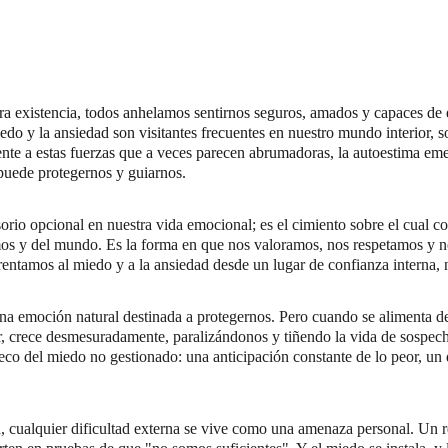
a existencia, todos anhelamos sentirnos seguros, amados y capaces de e
edo y la ansiedad son visitantes frecuentes en nuestro mundo interior, 
ente a estas fuerzas que a veces parecen abrumadoras, la autoestima e
puede protegernos y guiarnos.
orio opcional en nuestra vida emocional; es el cimiento sobre el cual c
os y del mundo. Es la forma en que nos valoramos, nos respetamos y n
rentamos al miedo y a la ansiedad desde un lugar de confianza interna, n
una emoción natural destinada a protegernos. Pero cuando se alimenta de
or, crece desmesuradamente, paralizándonos y tiñendo la vida de sospec
eco del miedo no gestionado: una anticipación constante de lo peor, un 
, cualquier dificultad externa se vive como una amenaza personal. Un r