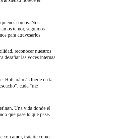
a ansiedad florece en 
e quiénes somos. Nos 
intamos temor, seguimos 
nos para atravesarlos.
bilidad, reconocer nuestros 
a desafiar las voces internas 
e. Hablará más fuerte en la 
 escucho", cada "me 
definan. Una vida donde el 
ndo que pase lo que pase, 
te con amor, tratarte como 