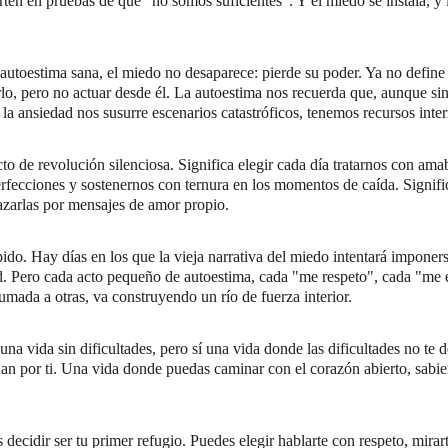
ten en pruebas de que "no somos suficientes". Y el miedo se instala, y l
autoestima sana, el miedo no desaparece: pierde su poder. Ya no defin
rlo, pero no actuar desde él. La autoestima nos recuerda que, aunque s
a ansiedad nos susurre escenarios catastróficos, tenemos recursos inter
to de revolución silenciosa. Significa elegir cada día tratarnos con ama
rfecciones y sostenernos con ternura en los momentos de caída. Signific
zarlas por mensajes de amor propio.
ido. Hay días en los que la vieja narrativa del miedo intentará imponers
ad. Pero cada acto pequeño de autoestima, cada "me respeto", cada "me
umada a otras, va construyendo un río de fuerza interior.
na vida sin dificultades, pero sí una vida donde las dificultades no te 
an por ti. Una vida donde puedas caminar con el corazón abierto, sabie
ecidir ser tu primer refugio. Puedes elegir hablarte con respeto, mirar