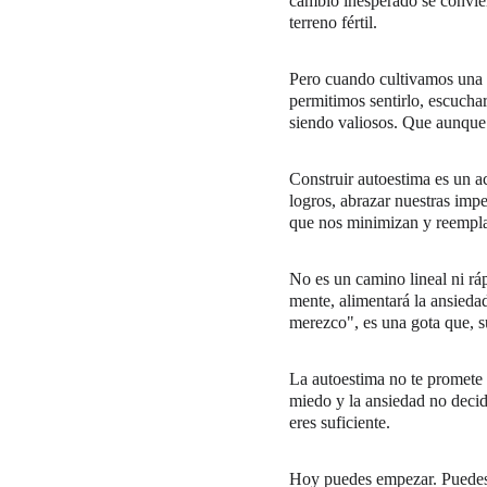
cambio inesperado se convier
terreno fértil.
Pero cuando cultivamos una 
permitimos sentirlo, escucha
siendo valiosos. Que aunque l
Construir autoestima es un ac
logros, abrazar nuestras impe
que nos minimizan y reempla
No es un camino lineal ni ráp
mente, alimentará la ansied
merezco", es una gota que, s
La autoestima no te promete u
miedo y la ansiedad no decid
eres suficiente.
Hoy puedes empezar. Puedes d