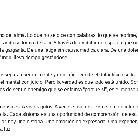
imo del alma. Lo que no se dice con palabras, lo que se reprime, 
ando su forma de salir. A través de un dolor de espalda que n
 la garganta. De una fatiga sin causa médica clara. De una dolen
ofundo, lleva tiempo gestándose.
 separa cuerpo, mente y emoción. Donde el dolor físico se trata 
 el mental con juicio. Pero la verdad es que todo está unido. S
ejos de ser un enemigo que se enferma “porque sí”, es el mensaj
mensajes. A veces gritos. A veces susurros. Pero siempre intent
calla. Cada síntoma es una oportunidad de comprensión, de escu
lor, hay una historia. Una emoción no expresada. Una experien
a luz.