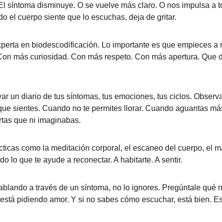
El síntoma disminuye. O se vuelve más claro. O nos impulsa a 
 el cuerpo siente que lo escuchas, deja de gritar.
perta en biodescodificación. Lo importante es que empieces a r
Con más curiosidad. Con más respeto. Con más apertura. Que de
.
r un diario de tus síntomas, tus emociones, tus ciclos. Observa
que sientes. Cuando no te permites llorar. Cuando aguantas más
rtas que ni imaginabas.
icas como la meditación corporal, el escaneo del cuerpo, el ma
o lo que te ayude a reconectar. A habitarte. A sentir.
hablando a través de un síntoma, no lo ignores. Pregúntale qué 
i está pidiendo amor. Y si no sabes cómo escuchar, está bien. 