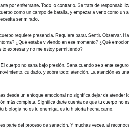
zarte por enfermarte. Todo lo contrario. Se trata de responsabil
l cuerpo como un campo de batalla, y empezar a verlo como un 
necesita ser mirado.
cuerpo requiere presencia. Requiere parar. Sentir. Observar. H
íntoma? ¿Qué estaba viviendo en ese momento? ¿Qué emocione
to expresar y no me estoy permitiendo?
 El cuerpo no sana bajo presión. Sana cuando se siente segur
movimiento, cuidado, y sobre todo: atención. La atención es una
as desde un enfoque emocional no significa dejar de atender lo f
sión más completa. Significa darte cuenta de que tu cuerpo no es
tu biología no es tu enemiga, es tu historia hecha carne.
 es parte del proceso de sanación. Y muchas veces, al reconoc