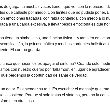
as de garganta muchas veces tienen que ver con la represión de
des que callaste por miedo. Con límites que no pudiste poner. E
on emociones tragadas, con rabia contenida, con miedo a lo nu
iada a una carga excesiva, a llevar pesos emocionales que no 
rpo tiene un simbolismo, una función física… y también emocion
escodificación, la psicosomática y muchas corrientes holísticas c
iente. El cuerpo guarda.
o único que hacemos es apagar el síntoma? Cuando solo medic
mos con nuestro cuerpo por “fallarnos”, en lugar de agradecer
 que perdemos la oportunidad de sanar de verdad.
 un dolor. Es entender su raíz. Es escuchar el mensaje que trae.
e lo sostiene. Porque si solo tratas el síntoma, pero no la caus
sforme en otra cosa.