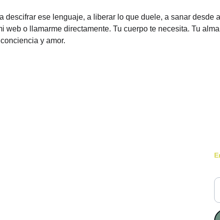
a descifrar ese lenguaje, a liberar lo que duele, a sanar desde
mi web o llamarme directamente. Tu cuerpo te necesita. Tu alm
 conciencia y amor.
E
rez
T
Deja tu reseña Aquí
Reseña
ue 