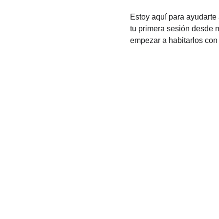
Estoy aquí para ayudarte 
tu primera sesión desde 
empezar a habitarlos con
Terapias Beatriz Álva
Es un espacio sutil, acogedor y profundamente humano q
invita a detenerse, a respirar, y a mirar hacia dentro.