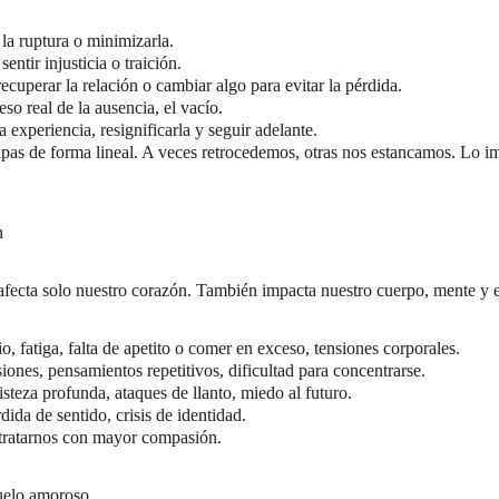
 la ruptura o minimizarla.
sentir injusticia o traición.
recuperar la relación o cambiar algo para evitar la pérdida.
peso real de la ausencia, el vacío.
la experiencia, resignificarla y seguir adelante.
pas de forma lineal. A veces retrocedemos, otras nos estancamos. Lo im
n
ecta solo nuestro corazón. También impacta nuestro cuerpo, mente y en
o, fatiga, falta de apetito o comer en exceso, tensiones corporales.
iones, pensamientos repetitivos, dificultad para concentrarse.
risteza profunda, ataques de llanto, miedo al futuro.
rdida de sentido, crisis de identidad.
tratarnos con mayor compasión.
uelo amoroso