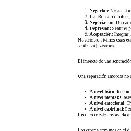
Negación
: No aceptar
Ira
: Buscar culpables, 
Negociación
: Desear 
Depresión
: Sentir el 
Aceptación
: Integrar 
No siempre vivimos estas eta
sentir, sin juzgarnos.
El impacto de una separació
Una separación amorosa no af
A nivel físico
: Insomni
A nivel mental
: Obses
A nivel emocional
: T
A nivel espiritual
: Pé
Reconocer esto nos ayuda a 
Los errores comunes en el d