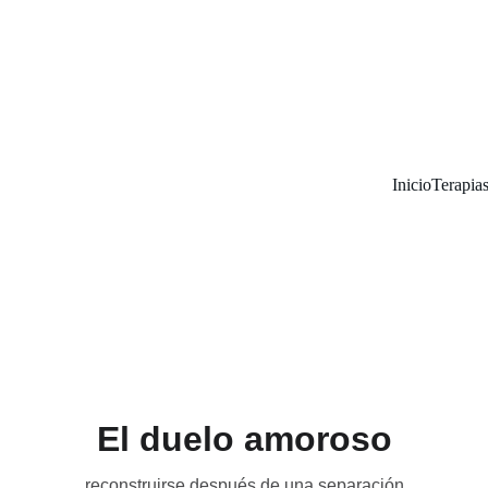
Inicio
Terapia
El duelo amoroso
reconstruirse después de una separación