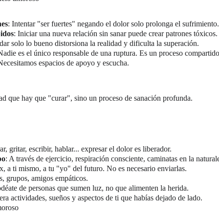
nes
: Intentar "ser fuertes" negando el dolor solo prolonga el sufrimiento.
pidos
: Iniciar una nueva relación sin sanar puede crear patrones tóxicos.
dar solo lo bueno distorsiona la realidad y dificulta la superación.
Nadie es el único responsable de una ruptura. Es un proceso compartido
 Necesitamos espacios de apoyo y escucha.
ad que hay que "curar", sino un proceso de sanación profunda.
ar, gritar, escribir, hablar... expresar el dolor es liberador.
po
: A través de ejercicio, respiración consciente, caminatas en la natural
ex, a ti mismo, a tu "yo" del futuro. No es necesario enviarlas.
as, grupos, amigos empáticos.
odéate de personas que sumen luz, no que alimenten la herida.
era actividades, sueños y aspectos de ti que habías dejado de lado.
moroso