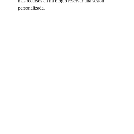
más recursos en mi blog o reservar una sesión 
personalizada.