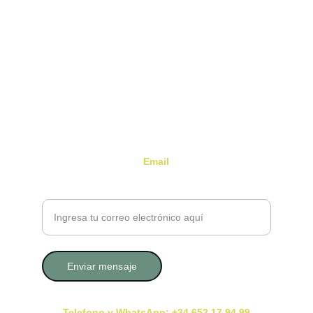
Es un espacio sutil, acogedor y profundamente 
humano que invita a detenerse, a respirar, y a 
mirar hacia dentro.
Email
Tu correo electrónico por favor
Enviar mensaje
Telefono y WhatsApp: +34 652 17 94 99