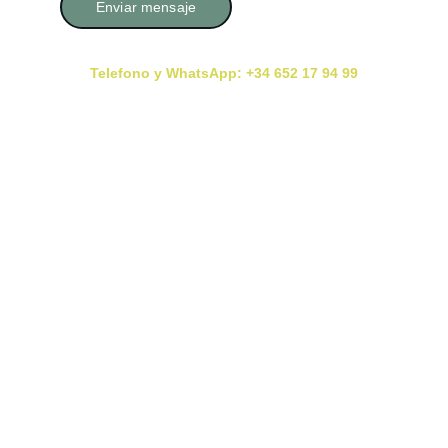
Enviar mensaje
Telefono y WhatsApp: +34 652 17 94 99
Consultas con Cita Previa En Presencial y Online
Deja tu reseña Aquí
Reseña