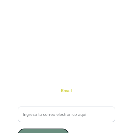
Terapias Beatriz Álvarez
Es un espacio sutil, acogedor y profundamente 
humano que invita a detenerse, a respirar, y a 
mirar hacia dentro.
Email
Tu correo electrónico por favor