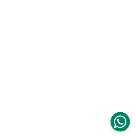
Reseña
Politica de Protección de Datos
Terminos y condiciones
© 2025. Terapias Beatriz Álvarez