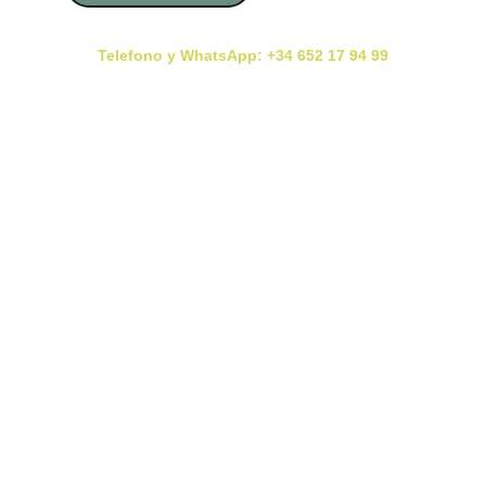
Telefono y WhatsApp: +34 652 17 94 99
Consultas con Cita Previa En Presencial y Online
Deja tu reseña Aquí
Reseña
Politica de Protección de Datos