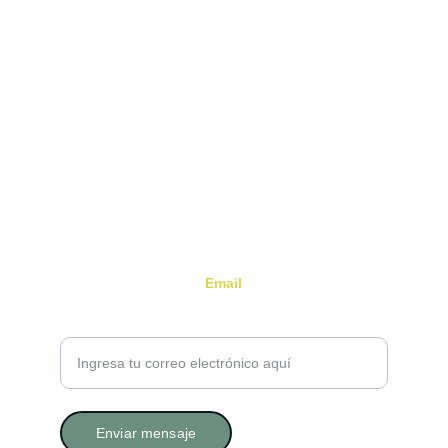
Terapias Beatriz Álvarez
Es un espacio sutil, acogedor y profundamente 
humano que invita a detenerse, a respirar, y a 
mirar hacia dentro.
Email
Tu correo electrónico por favor
Enviar mensaje